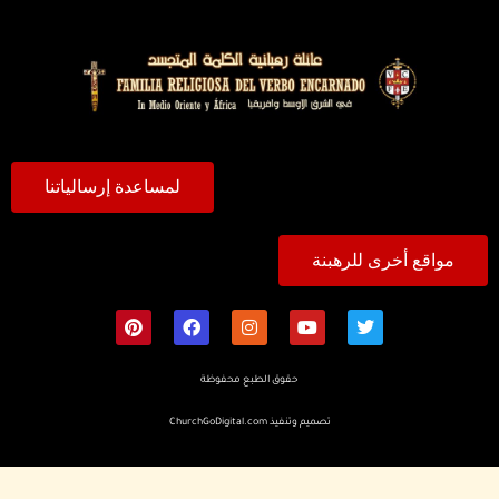
لمساعدة إرسالياتنا
مواقع أخرى للرهبنة
حقوق الطبع محفوظة
تصميم وتنفيذ
ChurchGoDigital.com