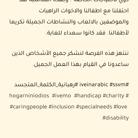
ذوي لاحتياجات الخاصة”. وبهذه المناسبة لقد
احتفلنا مع اطفالنا والاخوات الراهبات
والموضفين بالالعاب والنشاطات الجميلة تكريما
لأطفالنا. فقد كانوا سعداء للغاية.
ننتهز هذه الفرصة لنشكر جميع الأشخاص الذين
ساعدونا في القيام بهذا العمل الجميل.
#iveinarabic #ssvm #رهبانية_الكلمة_المتجسد
#ivemo
#handicap
#charity
#hogarniniodios
#caringpeople
#inclusion
#specialneeds
#love
#disability