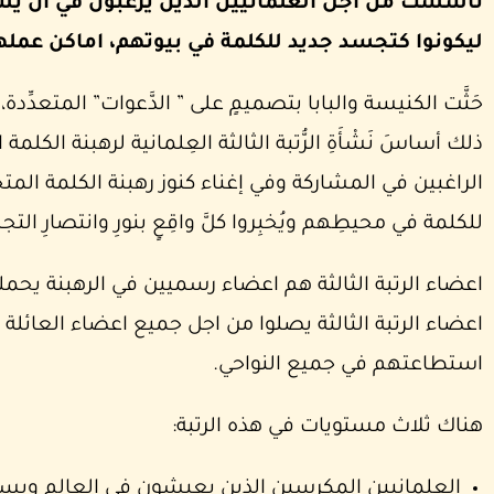
تأسست من اجل العلمانيين الذين يرغبون في ان يشار
ليكونوا كتجسد جديد للكلمة في بيوتهم، اماكن عمله
حَثَّت الكنيسة والبابا بتصميمٍ على ” الدَّعوات” المتعدِّدة، 
ذلك أساسَ نَشْأَةِ الرُّتبة الثالثة العِلمانية لرهبنة الكلم
الراغبين في المشاركة وفي إغناء كنوز رهبنة الكلمة المتجس
للكلمة في محيطِهم ويُخبِروا كلَّ واقِعٍ بنورِ وانتصارِ التجس
اعضاء الرتبة الثالثة هم اعضاء رسميين في الرهبنة يحم
اعضاء الرتبة الثالثة يصلوا من اجل جميع اعضاء العائلة
استطاعتهم في جميع النواحي.
هناك ثلاث مستويات في هذه الرتبة:
العلمانيين المكرسين الذين يعيشون في العالم ويسعوا