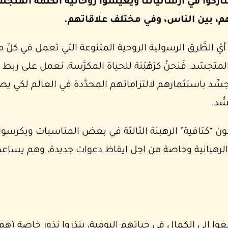
كوا في ارسالياتنا ويعيشوا روحانية الكلمة المتجس
م، بين الناس، وفي مختلف علاقاتهم.
أيْ الطُّرق الرسولية الروحية المتنوعة التي تعمل في كلِّ مؤمنٍ
ة المتجسّد. فَنحنُ كرَهْبَنة للحياة المكرَّسة، نعمل على ربط 
ِّد باستثمارهم لالتزاماتهم المحدَّدة في العالم لكي يصيرو
ُّد.
لون “كتافية” الرهبنة الثالثة في بعض المناسبات ويكرسو
 الرهبانية وخاصة من اجل ايقاظ دعوات جديدة، وهم يساعد
 الى الكمال في حياتهم اليومية، ينذروا نذور خاصة (هم 