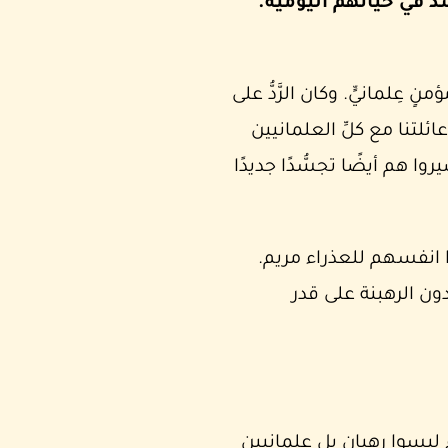
د في حياتهم اليومية.
 عِلمانيٍّ. وكان الرَّدُّ على
عائلتنا مع كلِّ العلمانيين
ا هم أيضًا تجسُّدًا جديدًا
ا انفسهم للعذراء مريم.
ون الرهبنة على قدر
ليسوا رهبان بل علمانيين