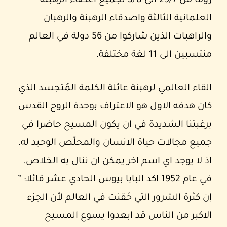
روما من 29/7 الى 3/8 لجميع اعضاء الرهبنة
العلمانية الثالثة واصدقاء الرهبنة والرهبان
والراهبات الذين شاركوا من 56 دولة في العالم
منتسبين الى 11 لغة مختلفة.
القاء العالمي لرهبنة عائلة الكلمة المُتجسد الذي
كان هدفه الاول هو الاعتراف بوحدة الروح القدس
برغبتنا الشديدة في ان يكون المسيح حاضرا في
جميع مجالات حياة الانسان والمحلّص الوحيد له.
اذ لا يوجد اي اسم اخر يمكن ان ننال به الخلاص.
في عام 1952 اكد البابا بيوس الحادي عشر قائلا: ”
إن كثرة الشرور التي حُقنت في العالم لأن الجزء
الاكبر من الناس قد ابعدوا يسوع المسيح