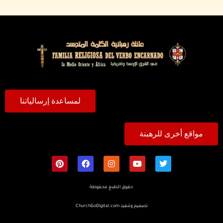
لمساعدة إرسالياتنا
مواقع أخرى للرهبنة
حقوق الطبع محفوظة
تصميم وتنفيذ
ChurchGoDigital.com