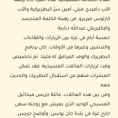
للقاء الجماعة المسيحية. هذه المرة جاء برفقة
الأب دافيدي ميلي، أمين سرّ البطريركية والأب
كارلوس فيريرو، من رهبنة الكلمة المتجسد،
والإكليريكي عبدالله دبابنة.
خمسة أيام في غزة بين الزيارات واللقاءات
والتدشين وغيرها من الأوقات. كان برنامج
البطريرك والوفد المرافق له مليئا. تم تخصيص
وقت لزيارات العائلات المسيحية: فقد تمكن
العشرات منهم من استقبال البطريرك والحديث
معه.
ومن بين هذه العائلات، عائلة جريس ميخائيل
المسيحي الوحيد الذي يعيش مع زوجته سهى
خارج غزة في بلدة خان يونس. وأوضح جريس