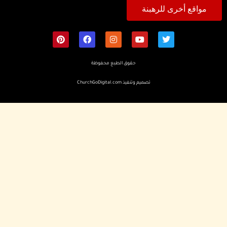
مواقع أخرى للرهبنة
حقوق الطبع محفوظة
تصميم وتنفيذ
ChurchGoDigital.com