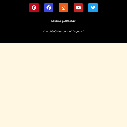
حقوق الطبع محفوظة
تصميم وتنفيذ
ChurchGoDigital.com