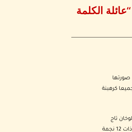
عائلة الكلمة
ن صورتها
جميعا كرهبنة
 لوخان تاج
جديد ، تقديراً لنعم كثيرة حصلنا عليها. ولكن لسوء الحظ ، بسبب قيود الوباء وصل التاج والهالة ذات 12 نجمة