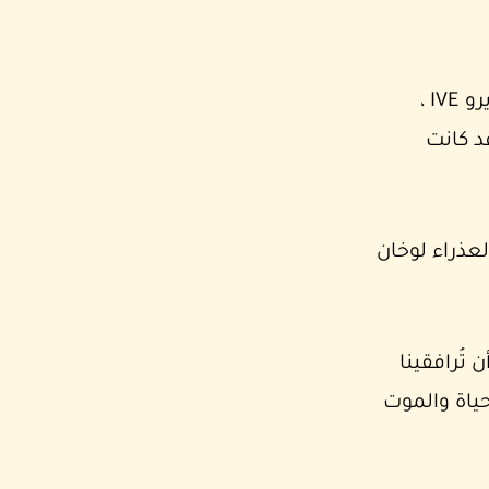
تم الاحتفال بالقداس الإلهي في كنيسة القديس يوسف في بيت لحم ، من قبل الأب كارلوس فيريرو IVE ،
د كانت
لعذراء لوخان
تُرافقينا
ياة والموت