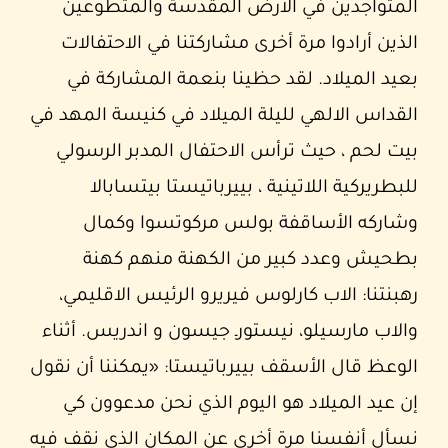
المتواجدين في الارض المقدسة والمتطوعين
الذين أرادوا مرة أخرى مشاركتنا في الاحتفالات
بعيد الميلاد. لقد حظينا بنعمة المشاركة في
القداس الالهي لليلة الميلاد في كنيسة المهد في
بيت لحم ، حيث ترأس الاحتفال المدبر الرسولي
للبطريركية اللاتينية ، بييرباتيستا بيتسابالا
وشاركه الأساقفة بولس مركوتسوا وكمال
بطحيش وعدد كبير من الكهنة منهم كهنة
رهبنتنا: الاب كارلوس فيريرو الرئيس الاقليمي،
والاب مارسيلو، نيستورـ جيسون و اندريس. أثناء
الوعظ قال الأسقف بييرباتيستا: «يمكننا أن نقول
إن عيد الميلاد هو اليوم الذي نحن مدعوون كي
نسأل أنفسنا مرة أخرى عن المكان الذي نقف فيه