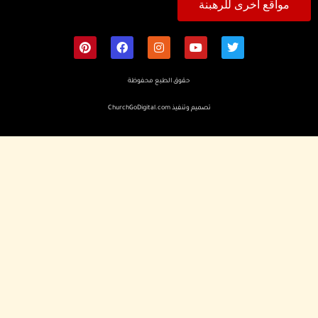
مواقع أخرى للرهبنة
حقوق الطبع محفوظة
تصميم وتنفيذ
ChurchGoDigital.com