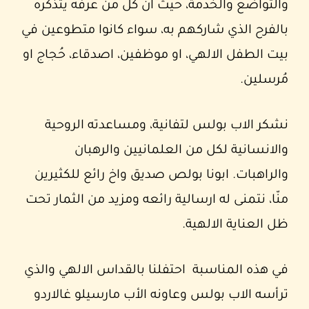
والتواضع والخدمة، حيثُ ان كل من عرفه يتذكره
بالفرح الذي شاركهم به، سواء كانوا متطوعين في
بيت الطفل الالهي، او موظفين، اصدقاء، حُجاج او
مُرسلين.
نشكر الاب بولس لتفانية، ومساعدته الروحية
والانسانية لكل من العلمانيين والرهبان
والراهبات. ابونا بولص صديق واخ رائع للكثيرين
منّا، نتمنى له ارسالية رائعه ومزيد من الثمار تحت
ظل العناية الالهية.
في هذه المناسبة احتفلنا بالقداس الالهي والذي
ترأسه الاب بولس وعاونه الأب مارسيلو غالاردو