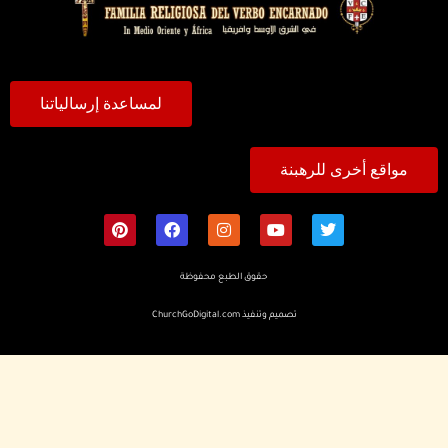
لمساعدة إرسالياتنا
مواقع أخرى للرهبنة
حقوق الطبع محفوظة
تصميم وتنفيذ
ChurchGoDigital.com