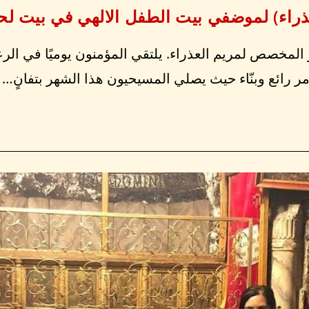
عذراء) لموضفي بيت الطفل الالهي في بيت لح
 المخصص لمريم العذراء. يلتقي المؤمنون يوميًا في الرع
ر رائع وبنّاء حيث يصلي المسيحيون هذا الشهر بتفانٍ…