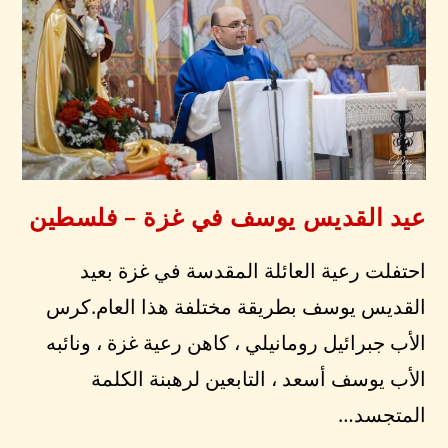
عيد القديس يوسف في غزة – فلسطين
احتفلت رعية العائلة المقدسة في غزة بعيد
القديس يوسف بطريقة مختلفة هذا العام.كرس
الأب جبرائيل رومانيلي ، كاهن رعية غزة ، ونائبه
الأب يوسف أسعد ، التابعين لرهبنة الكلمة
المتجسد…