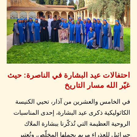
احتفالات عيد البشارة في الناصرة: حيث
غيّر الله مسار التاريخ
في الخامس والعشرين من آذار، تحيي الكنيسة
الكاثوليكية ذكرى عيد البشارة، إحدى المناسبات
الروحية العظيمة التي تُذكّرنا ببشارة الملاك
جبرائيل للعذراء مريم بحملها المخلّص. وتُعتبر