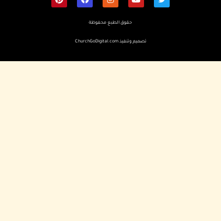
حقوق الطبع محفوظة
تصميم وتنفيذ
ChurchGoDigital.com