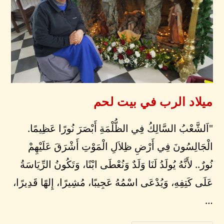
ميلاد الرب في بيت لحم
"اَلشَّعْبُ السَّالِكُ فِي الظُّلْمَةِ أَبْصَرَ نُورًا عَظِيمًا.
الْجَالِسُونَ فِي أَرْضِ ظِلاَلِ الْمَوْتِ أَشْرَقَ عَلَيْهِمْ
نُورٌ.. لأَنَّهُ يُولَدُ لَنَا وَلَدٌ وَنُعْطَى ابْنًا، وَتَكُونُ الرِّيَاسَةُ
عَلَى كَتِفِهِ، وَيُدْعَى اسْمُهُ عَجِيبًا، مُشِيرًا، إِلهًا قَدِيرًا،
…