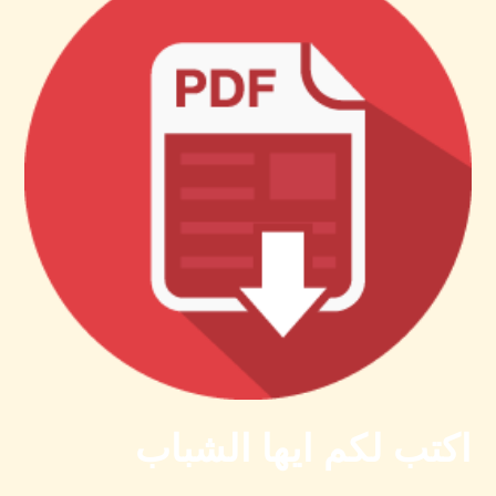
اكتب لكم ايها الشباب