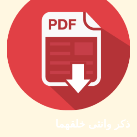
ذكر وانثى خلقهما