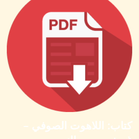
كتاب: اللاهوت الصوفي –