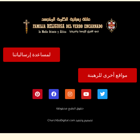
لمساعدة إرسالياتنا
مواقع أخرى للرهبنة
حقوق الطبع محفوظة
تصميم وتنفيذ
ChurchGoDigital.com