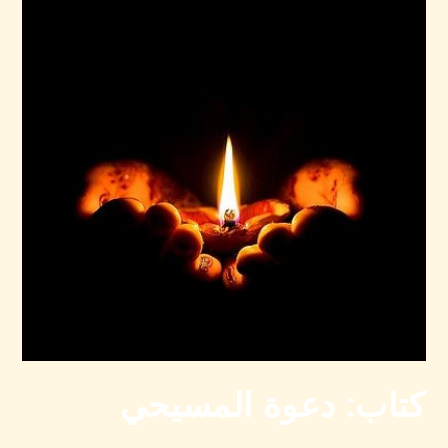
كتاب: دعوة المسيحي