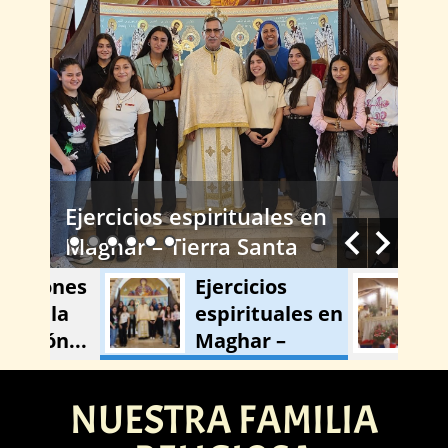
Ejercicios espirituales en
Celeb
Maghar – Tierra Santa
víspe
Nuest
ciones
Ejercicios
Ce
Anjar
de la
espirituales en
ma
ción...
Maghar –
la 
Tierra...
NUESTRA FAMILIA