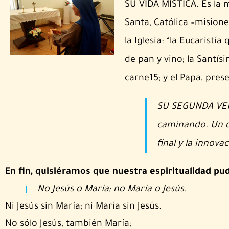
SU VIDA MÍSTICA. Es la m
Santa, Católica –misione
la Iglesia: “la Eucaristí
de pan y vino; la Santís
carne15; y el Papa, pres
SU SEGUNDA VENI
caminando. Un dí
final y la innova
En fin, quisiéramos que nuestra espiritualidad pudi
No Jesús o María; no María o Jesús.
Ni Jesús sin María; ni María sin Jesús.
No sólo Jesús, también María;