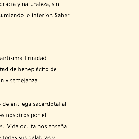
racia y naturaleza, sin
umien­do lo inferior. Saber
Santísima Trinidad,
tad de beneplácito de
en y semejanza.
 de entrega sacerdotal al
s nosotros por el
su Vida oculta nos enseña
a; todas sus palabras y