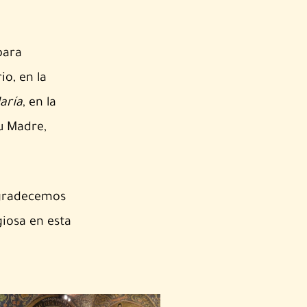
para
io, en la
aría
, en la
u Madre,
Agradecemos
giosa en esta